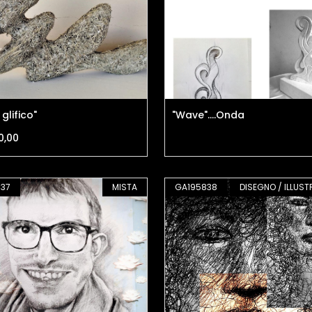
 glifico"
"Wave"....Onda
0,00
37
MISTA
GA195838
DISEGNO / ILLUST