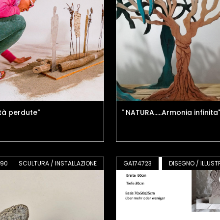
ità perdute"
" NATURA.....Armonia infinita
490
SCULTURA / INSTALLAZIONE
GA174723
DISEGNO / ILLUST