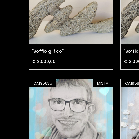
"Soffio glifico"
"Soffio
€ 2.000,00
€ 2.00
GA195835
MISTA
GA1958