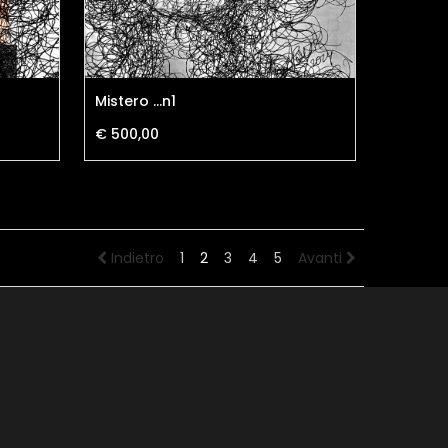
Mistero ...n1
€ 500,00
Indietro
1
2
3
4
5
Avanti