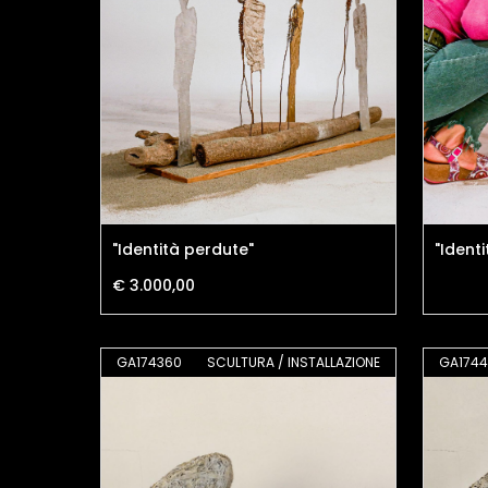
"Identità perdute"
"Ident
€ 3.000,00
GA174360
SCULTURA / INSTALLAZIONE
GA174